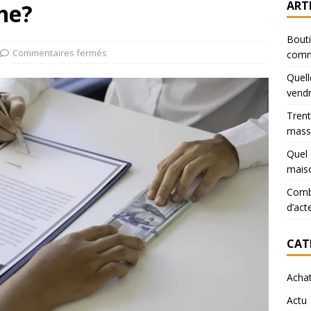
ART
he?
Bouti
Commentaires fermés
comm
Quell
vendr
Trent
mass
Quel 
mais
Combi
d’act
CAT
Acha
Actu