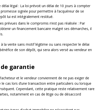
 délai légal : La loi prévoit un délai de 10 jours à compter
 promesse signée pour permettre à l’acquéreur de se
pôt lui est intégralement restitué.
es prévues dans le compromis n’est pas réalisée : Par
à obtenir un financement bancaire malgré ses démarches, il
s.
 à la vente sans motif légitime ou sans respecter le délai
e bénéfice de son dépôt, qui sera alors versé au vendeur en
 de garantie
e l’acheteur et le vendeur conviennent de ne pas exiger de
e cas lors d’une transaction entre particuliers ou lorsque
nséquent. Cependant, cette pratique reste relativement rare
parties, notamment en cas de litige ou de désaccord
ertains types d’achat immobilier ne nécessitent pas