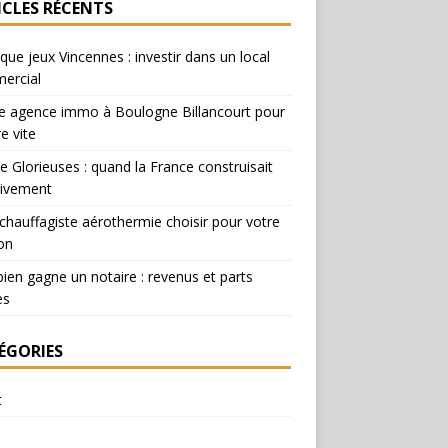
ICLES RÉCENTS
que jeux Vincennes : investir dans un local
ercial
e agence immo à Boulogne Billancourt pour
e vite
e Glorieuses : quand la France construisait
ivement
chauffagiste aérothermie choisir pour votre
on
en gagne un notaire : revenus et parts
es
ÉGORIES
t