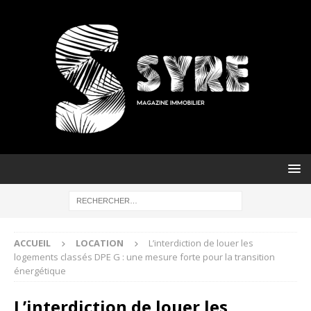
ACCUEIL
LOCATION
L’interdiction de louer les
logements classés DPE G : une mesure forte pour la transition
énergétique
L’interdiction de louer les