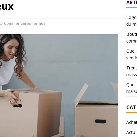
ART
eux
Logo 
Commentaires fermés
du m
Bouti
comm
Quell
vendr
Trent
mass
Quel 
mais
CAT
Acha
Actu