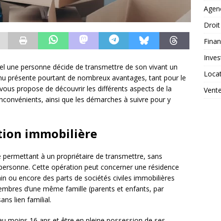
Agen
Droit
Fina
Inves
uel une personne décide de transmettre de son vivant un
Loca
nu présente pourtant de nombreux avantages, tant pour le
e vous propose de découvrir les différents aspects de la
Vent
nconvénients, ainsi que les démarches à suivre pour y
ation immobilière
e permettant à un propriétaire de transmettre, sans
 personne. Cette opération peut concerner une résidence
ain ou encore des parts de sociétés civiles immobilières
membres d’une même famille (parents et enfants, par
s lien familial.
au moins 16 ans et être en pleine possession de ses