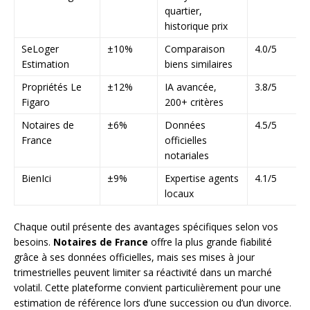
quartier,
historique prix
SeLoger
±10%
Comparaison
4.0/5
Estimation
biens similaires
Propriétés Le
±12%
IA avancée,
3.8/5
Figaro
200+ critères
Notaires de
±6%
Données
4.5/5
France
officielles
notariales
BienIci
±9%
Expertise agents
4.1/5
locaux
Chaque outil présente des avantages spécifiques selon vos
besoins.
Notaires de France
offre la plus grande fiabilité
grâce à ses données officielles, mais ses mises à jour
trimestrielles peuvent limiter sa réactivité dans un marché
volatil. Cette plateforme convient particulièrement pour une
estimation de référence lors d’une succession ou d’un divorce.