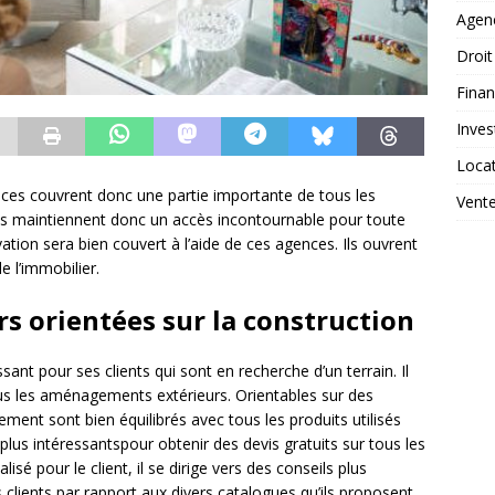
Agen
Droit
Fina
Inves
Loca
ences couvrent donc une partie importante de tous les
Vent
es maintiennent donc un accès incontournable pour toute
ation sera bien couvert à l’aide de ces agences. Ils ouvrent
e l’immobilier.
rs orientées sur la construction
nt pour ses clients qui sont en recherche d’un terrain. Il
us les aménagements extérieurs. Orientables sur des
ent sont bien équilibrés avec tous les produits utilisés
 plus intéressantspour obtenir des devis gratuits sur tous les
é pour le client, il se dirige vers des conseils plus
s clients par rapport aux divers catalogues qu’ils proposent.