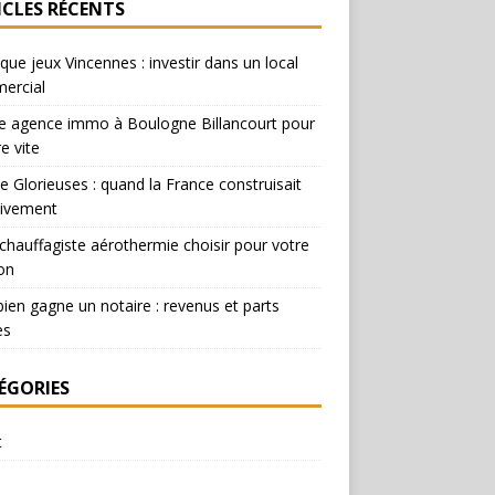
ICLES RÉCENTS
que jeux Vincennes : investir dans un local
ercial
e agence immo à Boulogne Billancourt pour
e vite
e Glorieuses : quand la France construisait
ivement
chauffagiste aérothermie choisir pour votre
on
en gagne un notaire : revenus et parts
es
ÉGORIES
t