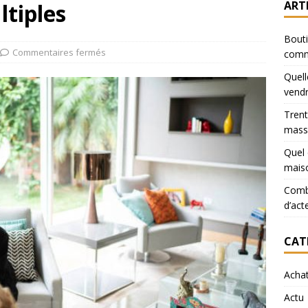
ART
ltiples
Bouti
Commentaires fermés
comm
Quell
vendr
Trent
mass
Quel 
mais
Combi
d’act
CAT
Acha
Actu