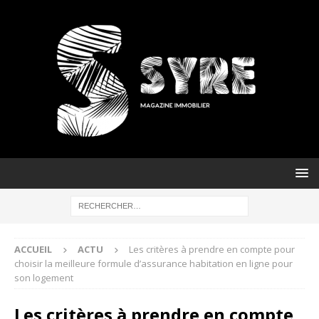
ACCUEIL
ACTU
Les critères à prendre en compte pour
choisir la meilleure formule d’assurance habitation en ligne pour
son logement
Les critères à prendre en compte