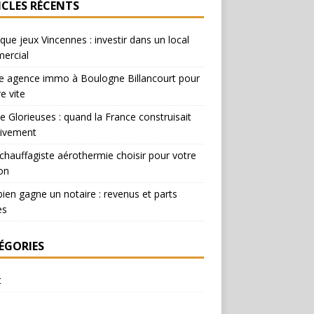
ICLES RÉCENTS
que jeux Vincennes : investir dans un local
ercial
e agence immo à Boulogne Billancourt pour
e vite
e Glorieuses : quand la France construisait
ivement
chauffagiste aérothermie choisir pour votre
on
en gagne un notaire : revenus et parts
es
ÉGORIES
t