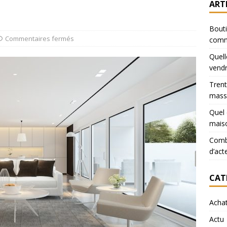
ART
Bouti
Commentaires fermés
comm
Quell
vendr
Trent
mass
Quel 
mais
Combi
d’act
CAT
Acha
Actu