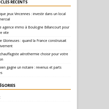
ICLES RÉCENTS
que jeux Vincennes : investir dans un local
ercial
e agence immo à Boulogne Billancourt pour
e vite
e Glorieuses : quand la France construisait
ivement
chauffagiste aérothermie choisir pour votre
on
en gagne un notaire : revenus et parts
es
ÉGORIES
t