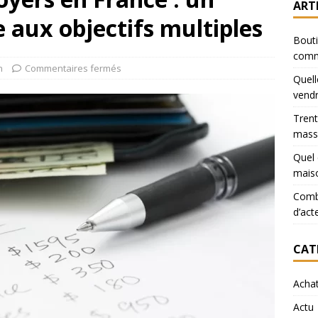
ART
e aux objectifs multiples
Bouti
comm
n
Commentaires fermés
Quell
vendr
Trent
mass
Quel 
mais
Combi
d’act
CAT
Acha
Actu